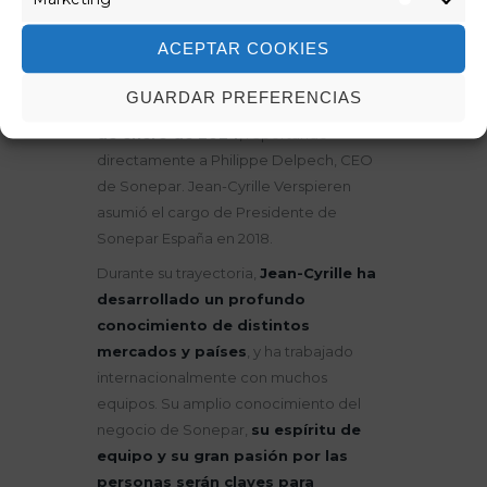
quien forma parte del Grupo Sonepar
Marketi
desde el año 1996,
asumirá la
ACEPTAR COOKIES
responsabilidad de Presidente Asia
Pacífico
y será
miembro del Comité
GUARDAR PREFERENCIAS
Ejecutivo de Sonepar a partir del 1
de enero de 2024
, reportando
directamente a Philippe Delpech, CEO
de Sonepar. Jean-Cyrille Verspieren
asumió el cargo de Presidente de
Sonepar España en 2018.
Durante su trayectoria,
Jean-Cyrille ha
desarrollado un profundo
conocimiento de distintos
mercados y países
, y ha trabajado
internacionalmente con muchos
equipos. Su amplio conocimiento del
negocio de Sonepar,
su espíritu de
equipo y su gran pasión por las
personas serán claves para