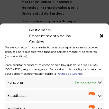
Máster en Banca, Finanzas y
Negocios Internacionales por la
Universidad de Burdeos.
Bárbara
se incorporó a Sonepar
como controller financiera hace 23
Gestionar el
años.
Desde entonces, su carrera se ha
Consentimiento de las
desarrollado en el Grupo ocupando
Cookies
numerosos puestos en la sede de
Para el correcto funcionamiento de este sonepar.es usamos cookies
Sonepar en Francia que le han permitido
propias ( para que esta web funcione correctamente) y de terceros
(para analíticas).
adquirir amplios conocimientos sobre los
procesos y la organización de Sonepar,
Para aceptar el consentimiento tan solo hay que darle a "ACEPTAR
así como del mercado eléctrico.
COOKIES" y seguir navegando. Para saber más, configurar o revocar,
aquí tienes más información sobre la
Política de Cookies
En abril de 2021, fue nombrada
Sonepar SVP Mergers & Acquisitions
Funcional
Siempre activo
y CEO Office, y miembro del Comité
Ejecutivo de Sonepar.
Estadísticas
Estadíst
Por su parte,
Jean-Cyrille Verspieren
,
Marketing