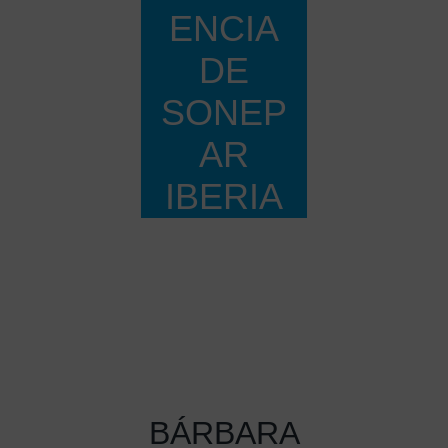
ENCIA
DE
SONEP
AR
IBERIA
Home
Todas las
entradas
...
Bárbara García Florén
asumirá la...
BÁRBARA