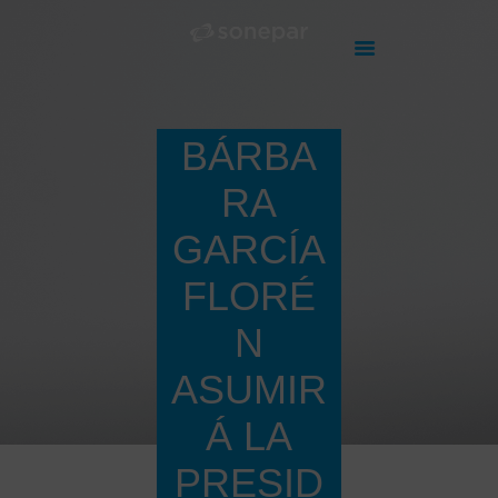
BÁRBA
HOME
NUESTROS PUNTOS
RA
DE VENTA
GARCÍA
PRODUCTOS
ÚNETE A
FLORÉ
NOSOTROS
N
CONTACTO
NOTICIAS
ASUMIR
Á LA
PRESID