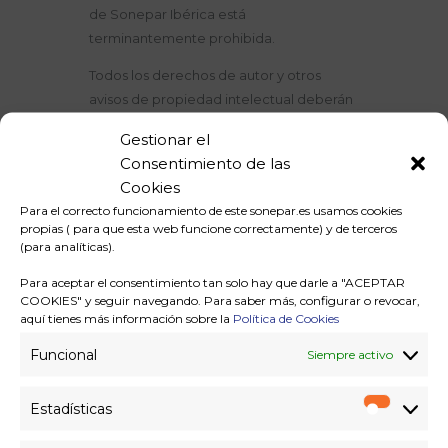
de Sonepar Ibérica está
terminantemente prohibida.
Todos los derechos de autor y otros
avisos de propiedad intelectual deberán
exhibirse en todas las reproducciones.
Gestionar el
Nuestra política es cumplir con todas las
Consentimiento de las
leyes de propiedad intelectual, y de
Cookies
actuar con prontitud al recibir cualquier
Para el correcto funcionamiento de este sonepar.es usamos cookies
notificación de la infracción reclamada. Si
propias ( para que esta web funcione correctamente) y de terceros
usted cree que su trabajo ha sido
(para analíticas).
reproducido en este sitio web de una
Para aceptar el consentimiento tan solo hay que darle a "ACEPTAR
manera que constituye una infracción del
COOKIES" y seguir navegando. Para saber más, configurar o revocar,
derecho de autor, por favor provea una
aquí tienes más información sobre la
Política de Cookies
notificación de infracción de derechos
Funcional
Siempre activo
de autor la identificación de la obra con
derechos de autor original y las partes
Estadísticas
del sitio Sonepar Ibérica que se
Estadíst
demanda para infringir tales derechos de