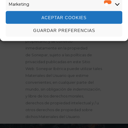
autor.
Marketing
Marketi
Cualquier material o información enviada
ACEPTAR COOKIES
a través de o en conexión con este Sitio
Web por usted (“Materiales del Usuario”)
GUARDAR PREFERENCIAS
será tratado como no confidencial y no
propietario, y se convirtió
inmediatamente en la propiedad
de Sonepar, sujeto a las políticas de
privacidad publicadas en este Sitio
Web. Sonepar Ibérica puede utilizar tales
Materiales del Usuario que estime
convenientes, en cualquier parte del
mundo, sin obligación de indemnización,
y libre de los derechos morales,
derechos de propiedad intelectual y / u
otros derechos de propiedad sobre
dichos Materiales del Usuario.