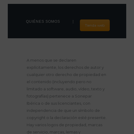
QUIÉNES SOMOS
Tienda web
HOME
NUESTROS PUNTOS
DE VENTA
A menos que se declaren
PRODUCTOS
explícitamente, los derechos de autor y
ÚNETE A
cualquier otro derecho de propiedad en
NOSOTROS
el contenido (incluyendo pero no
limitado a software, audio, vídeo, texto y
CONTACTO
fotografías) pertenece a Sonepar
NOTICIAS
Ibérica o de sus licenciantes, con
independencia de que un símbolo de
copyright o la declaración esté presente.
Hay varios logos de propiedad, marcas
de servicio, marcas, lemas y