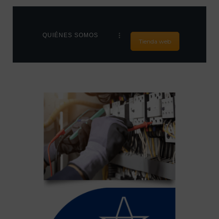
QUIÉNES SOMOS
Tienda web
HOME
NUESTROS PUNTOS
DE VENTA
PRODUCTOS
ÚNETE A
NOSOTROS
CONTACTO
NOTICIAS