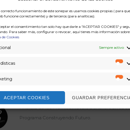
SON ALGUNOS DE LOS GALARDONE
l correcto funcionamiento de este sonepar.es usamos cookies propias ( para qu
Reconocimiento a las mejores prácticas de Recu
b funcione correctamente) y de terceros (para analíticas).
Construyendo Futuro. Premio otorgado por la or
ceptar el consentimiento tan solo hay que darle a "ACEPTAR COOKIES" y segu
ndo. Para saber más, configurar o revocar, aquí tienes más información sobre
a de Cookies
Reconocimiento a las mejores prácticas de Recu
ional
Siempre activo
Emplea. Premio otorgado por la Universidad de B
dísticas
Est
Reconocimiento a las mejores prácticas de Recu
keting
Ma
Construyendo Futuro. Premio otorgado por Real C
ACEPTAR COOKIES
GUARDAR PREFERENCI
Finalista de los Premios Movers & Shakers en su ca
Programa Construyendo Futuro.