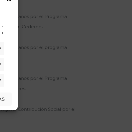
S
e
rsos Humanos por el Programa
ganización Cedered
.
ir
 la
rsos Humanos por el programa
urgos.
adísticas
rsos Humanos por el Programa
rketing
onsultores.
AS
tegoría Contribución Social por el