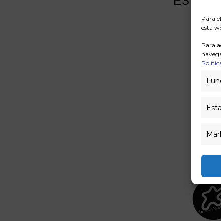
ESTOS 
Para e
esta we
Para a
navega
Polític
Func
Esta
Mar