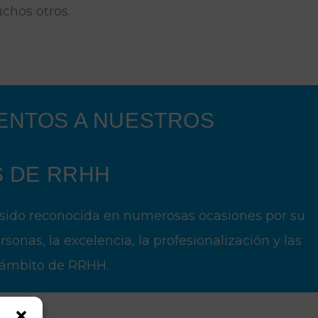
chos otros.
ENTOS A NUESTROS
S DE RRHH
sido reconocida en numerosas ocasiones por su
onas, la excelencia, la profesionalización y las
l ámbito de RRHH.