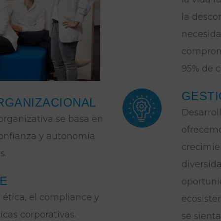
la desco
necesida
comprom
95% de c
GESTI
RGANIZACIONAL
Desarrol
organizativa se basa en
ofrecemo
confianza y autonomía
crecimie
s.
diversida
E
oportuni
ética, el compliance y
ecosiste
icas corporativas.
se sient