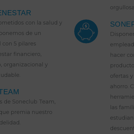
orgullos
IENESTAR
metidos con la salud y
SONEP
isponemos de un
Disponem
 con 5 pilares
empleado
estar financiero,
hacer co
o, organizacional y
producto
ludable.
ofertas 
ahorro. 
TEAM
herramie
s de Soneclub Team,
las fami
 que premia nuestro
estudiant
delidad.
descuent