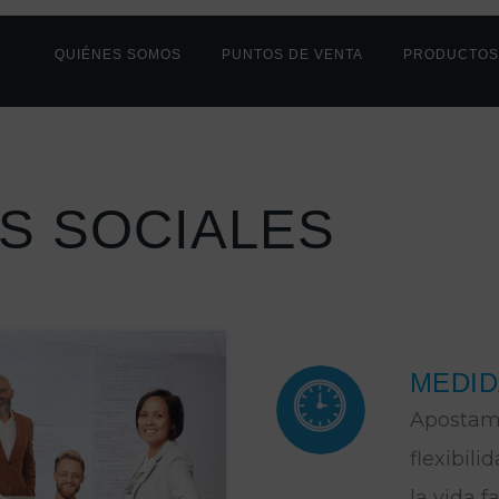
HOME
QUIÉNES SOMOS
PUNTOS DE VENTA
PRODUCTO
NUESTROS
PUNTOS DE
VENTA
PRODUCTOS
S SOCIALES
ÚNETE A
NOSOTROS
CONTACTO
MEDID
NOTICIAS
Apostamo
flexibili
la vida 