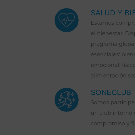
SALUD Y B
Estamos compro
el bienestar. D
programa global
esenciales: bien
emocional, físic
alimentación sa
SONECLUB 
Somos partícipe
un club interno
compromiso y fi