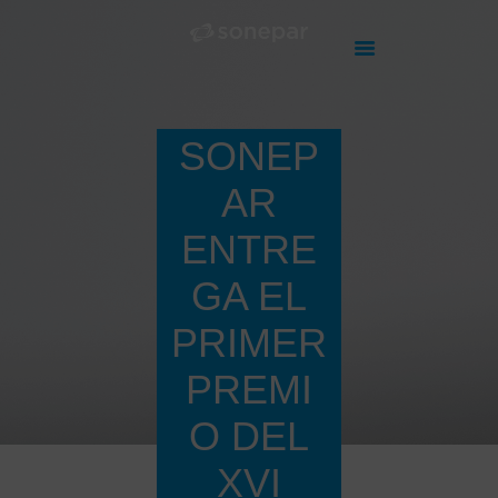
SONEP
HOME
NUESTROS PUNTOS
AR
DE VENTA
ENTRE
PRODUCTOS
ÚNETE A
GA EL
NOSOTROS
PRIMER
CONTACTO
NOTICIAS
PREMI
O DEL
XVI