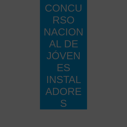
CONCU
RSO
NACION
AL DE
JÓVEN
ES
INSTAL
ADORE
S
Home
Todas las
entradas
...
Sonepar entrega el