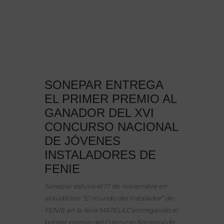
primer premio del
XVI...
SONEPAR
ENTREGA
EL PRIMER PREMIO AL
GANADOR DEL XVI
CONCURSO NACIONAL
DE JÓVENES
INSTALADORES
DE
FENIE
Sonepar estuvo el 17 de noviembre en
el auditorio “El mundo del instalador” de
FENIE en la feria MATELEC entregando el
primer premio del Concurso Nacional de