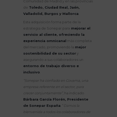
Comunidad de Madrid y en las provincias
de
Toledo, Ciudad Real, Jaén,
Valladolid, Burgos y Mallorca
.
Esta adquisición forma parte de la
estrategia de Sonepar para
mejorar el
servicio al cliente, ofreciendo la
experiencia omnicanal
más completa
del mercado, promoviendo la
mejor
sostenibilidad de su sector
y
asegurando a sus colaboradores un
entorno de trabajo diverso e
inclusivo
.
“Sonepar ha confiado en Covama, una
empresa referente en el sector, para
crecer conjuntamente”
, ha indicado
Bárbara García Florén, Presidente
de Sonepar España
. “
Damos la
bienvenida a todos los colaboradores de