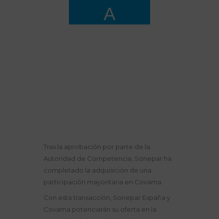
A
Home
Todas las
entradas
...
Sonepar completa la
adquisición de
Covama
Tras la aprobación por parte de la
Autoridad de Competencia, Sonepar ha
completado la adquisición de una
participación mayoritaria en Covama.
Con esta transacción, Sonepar España y
Covama potenciarán su oferta en la