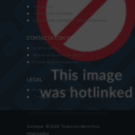
Productos
Soluciones Sonepar
Certificado calidad y medioambiente
CONTACTA CON NOSOTROS
Contáctanos
Nuestros puntos de venta
Portal de proveedores
LEGAL
Política de Privacidad
Compliance
Sonepar
© 2026. Todos los derechos
reservados