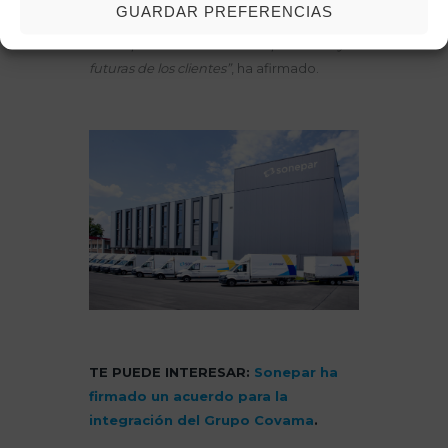
GUARDAR PREFERENCIAS
digitalizado, sostenible y especialista que
se adapte a las necesidades presentes y
futuras de los clientes”
, ha afirmado.
TE PUEDE INTERESAR:
Sonepar ha
firmado un acuerdo para la
integración del Grupo Covama
.