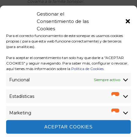
Covama a la familia Sonepar.
Trabajaremos juntos, formando un
Gestionar el
equipo donde
digitalización, logística,
Consentimiento de las
servicio al cliente, especialización,
Cookies
compliance y diversidad
son los pilares
Para el correcto funcionamiento de este sonepar.es usamos cookies
que asegurarán nuestro crecimiento y
propias ( para que esta web funcione correctamente) y de terceros
nuestro futuro en las próximas décadas
”,
(para analíticas).
ha añadido.
Para aceptar el consentimiento tan solo hay que darle a "ACEPTAR
“Comienza una ilusionante etapa para
COOKIES" y seguir navegando. Para saber más, configurar o revocar,
aquí tienes más información sobre la
Política de Cookies
Covama y para todos sus equipos, a
quienes quiero dar las gracias por su
Funcional
Siempre activo
compromiso e implicación a lo largo de
estos años”
, ha detallado
Luis Collado,
Estadísticas
Director General de Covama
.
“Sin
Estadíst
duda,
la visión estratégica de Sonepar,
Marketing
su solidez, recursos y capacidades,
Marketi
combinados con la proximidad de
ACEPTAR COOKIES
Covama a los clientes,
nos ayudarán a
desarrollar juntos un sector más