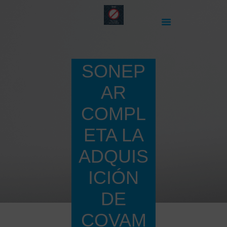
SONEP
HOME
NUESTROS PUNTOS
AR
DE VENTA
COMPL
PRODUCTOS
ÚNETE A
ETA LA
NOSOTROS
ADQUIS
CONTACTO
NOTICIAS
ICIÓN
DE
COVAM