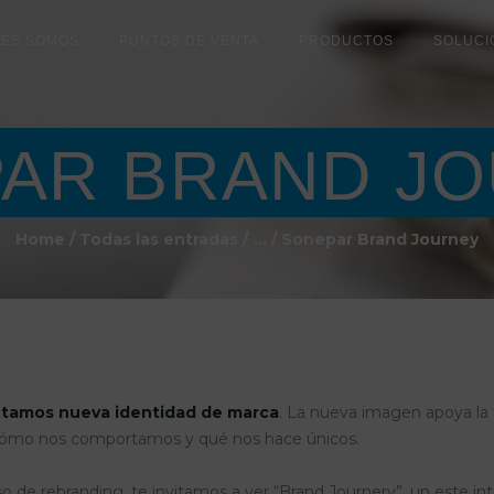
HOME
NES SOMOS
PUNTOS DE VENTA
PRODUCTOS
SOLUCI
NUESTROS
PUNTOS DE
AR BRAND J
VENTA
PRODUCTOS
Home
Todas las entradas
...
Sonepar Brand Journey
ÚNETE A
NOSOTROS
CONTACTO
NOTICIAS
ntamos nueva identidad de marca
. La nueva imagen apoya la
cómo nos comportamos y qué nos hace únicos.
 de rebranding, te invitamos a ver “Brand Journery”, un este in