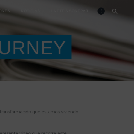
ONES
NOTICIAS
ÚNETE A SONEPAR
OURNEY
 transformación que estamos viviendo
teresante vídeo que recorre este