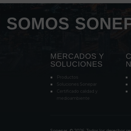
SOMOS SONEP
MERCADOS Y
C
SOLUCIONES
Productos
Soluciones Sonepar
Certificado calidad y
medioambiente
Sonepar
© 2026. Todos los derechos r