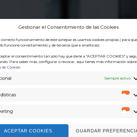
Gestionar el Consentimiento de las Cookies
l correcto funcionamiento de este sonepar.es usamos cookies propias ( para qu
b funcione correctamente) y de terceros (para analíticas).
Haz clic para aceptar cookies de
ceptar el consentimiento tan solo hay que darle a "ACEPTAR COOKIES" y segu
ndo. Para saber más, configurar o revocar, aquí tienes más información sobre
marketing y permitir este contenido
a de Cookies
ional
Siempre activo
dísticas
Est
keting
Ma
ACEPTAR COOKIES
GUARDAR PREFERENCI