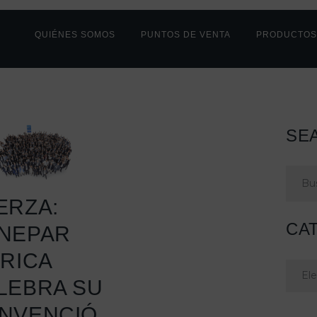
HOME
QUIÉNES SOMOS
PUNTOS DE VENTA
PRODUCTO
NUESTROS
PUNTOS DE
VENTA
SE
PRODUCTOS
ÚNETE A
Buscar
NOSOTROS
ERZA:
CONTACTO
CA
NEPAR
ÉRICA
NOTICIAS
Categ
LEBRA SU
NVENCIÓ