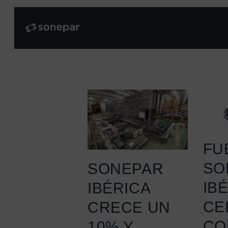
FU
SO
SONEPAR
IB
IBÉRICA
CE
CRECE UN
CO
10% Y