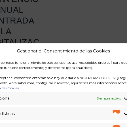
ANUAL
NTRADA
 LA
GITALIZAC
 Y EL
Gestionar el Consentimiento de las Cookies
LENTO
l correcto funcionamiento de este sonepar.es usamos cookies propias ( para qu
b funcione correctamente) y de terceros (para analíticas).
IDO
ceptar el consentimiento tan solo hay que darle a "ACEPTAR COOKIES" y segu
ndo. Para saber más, configurar o revocar, aquí tienes más información sobre
s 1 y 2 de junio
a de Cookies
r Ibérica celebró su
ional
Siempre activo
ción anual en el
 ferial y de
dísticas
sos de A Coruña. La
Est
ción, que reunió a