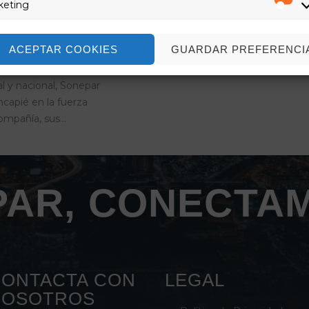
os, directivos,
keting
Ma
ables de área y jefes
ducto, llevó por lema
ACEPTAR COOKIES
GUARDAR PREFERENCI
A”. Confirmado el
zgo en el mercado
l y nacional, Sonepar
ncapié en la fuerza
compañía, sus…
AR, CONECTA
ONTACTA CON
LEGAL
NOSOTROS