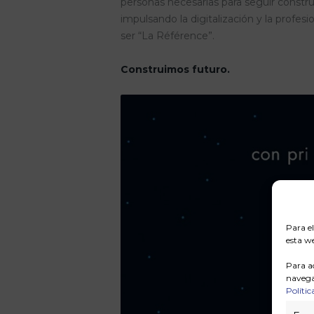
personas necesarias para seguir constr
impulsando la digitalización y la profe
ser “La Référence”.
Construimos futuro.
Para e
esta we
Para a
navega
Polític