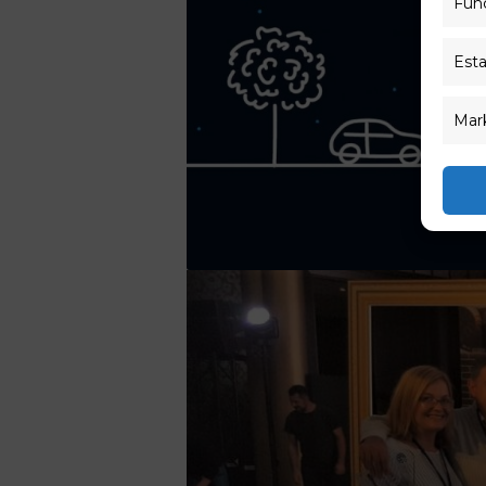
Func
Esta
Mar