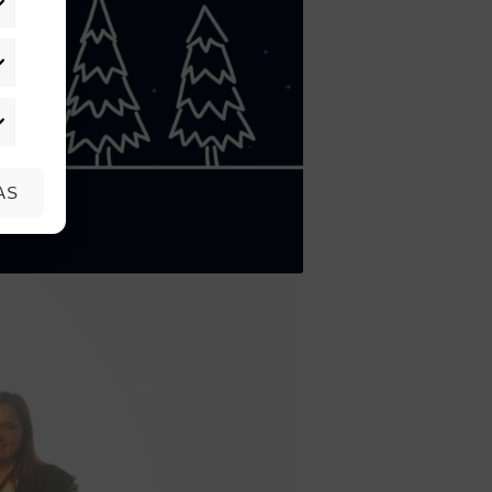
adísticas
rketing
AS