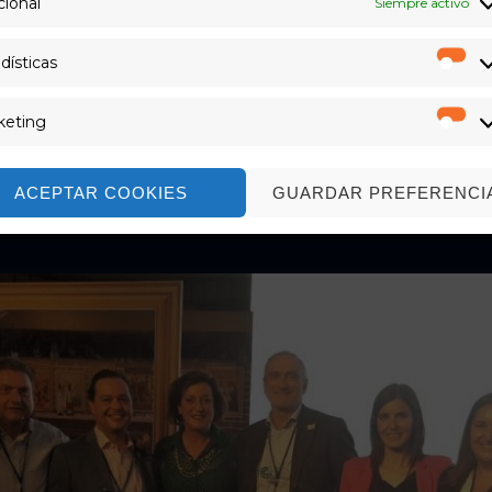
ional
Siempre activo
dísticas
Est
keting
Ma
ACEPTAR COOKIES
GUARDAR PREFERENCI