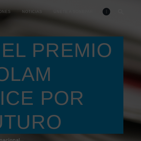
ONES
NOTICIAS
ÚNETE A SONEPAR
 EL PREMIO
COLAM
ICE POR
UTURO
acional...