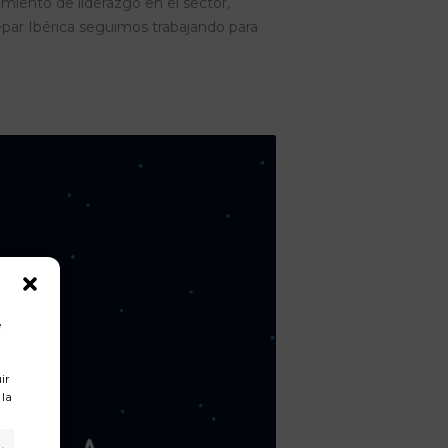
miento de liderazgo en el sector,
nepar Ibérica seguimos trabajando para
e
ir
 la