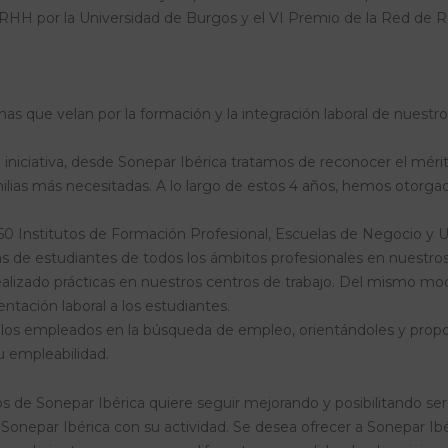
RRHH por la Universidad de Burgos y el VI Premio de la Red de
 que velan por la formación y la integración laboral de nuestro
 iniciativa, desde Sonepar Ibérica tratamos de reconocer el mérito
milias más necesitadas. A lo largo de estos 4 años, hemos otorg
0 Institutos de Formación Profesional, Escuelas de Negocio y Un
cas de estudiantes de todos los ámbitos profesionales en nuestros
ealizado prácticas en nuestros centros de trabajo. Del mismo m
entación laboral a los estudiantes.
e los empleados en la búsqueda de empleo, orientándoles y prop
 empleabilidad.
 Sonepar Ibérica quiere seguir mejorando y posibilitando ser so
nepar Ibérica con su actividad. Se desea ofrecer a Sonepar Ibér