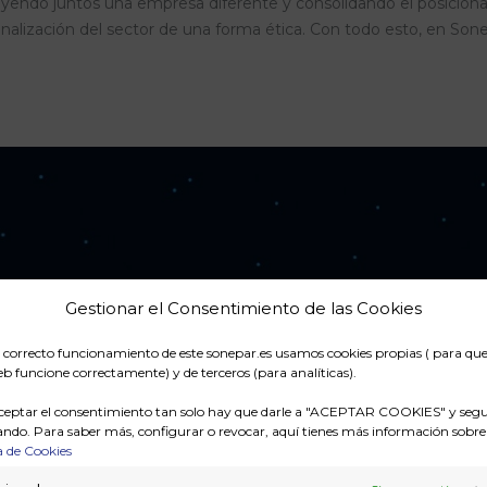
uyendo juntos una empresa diferente y consolidando el posiciona
sionalización del sector de una forma ética. Con todo esto, en So
Gestionar el Consentimiento de las Cookies
l correcto funcionamiento de este sonepar.es usamos cookies propias ( para qu
b funcione correctamente) y de terceros (para analíticas).
ceptar el consentimiento tan solo hay que darle a "ACEPTAR COOKIES" y segu
ndo. Para saber más, configurar o revocar, aquí tienes más información sobre
Haz clic para aceptar cookies de
a de Cookies
marketing y permitir este contenido