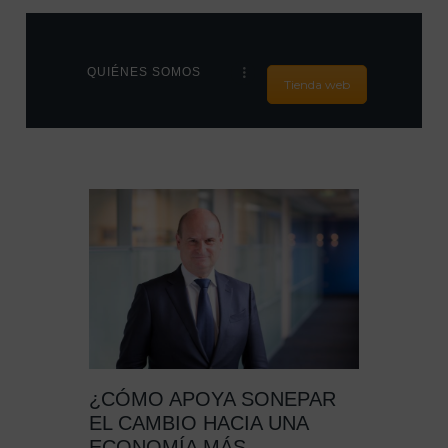
QUIÉNES SOMOS
Tienda web
HOME
NUESTROS PUNTOS
DE VENTA
PRODUCTOS
ÚNETE A
NOSOTROS
CONTACTO
NOTICIAS
¿CÓMO APOYA SONEPAR
EL CAMBIO HACIA UNA
ECONOMÍA MÁS