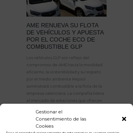
AME RENUEVA SU FLOTA
DE VEHÍCULOS Y APUESTA
POR EL COCHE ECO DE
COMBUSTIBLE GLP
Los vehículos GLP son reflejo del
compromiso de AME hacia la movilidad
eficiente, la sostenibilidad y su respeto
por el medio ambiente Repsol
suministrará combustible a la flota de la
empresa valenciana. La compañía lidera
el mercado de estaciones que ofrecen
este carburante Arval es la empresa de
Gestionar el
renting seleccionada para la renovación
Consentimiento de las
de esta flota que representa un avance…
Cookies
Para el correcto funcionamiento de este sonepar.es usamos cookies