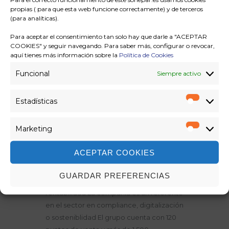
propias ( para que esta web funcione correctamente) y de terceros
(para analíticas).
Para aceptar el consentimiento tan solo hay que darle a "ACEPTAR
COOKIES" y seguir navegando. Para saber más, configurar o revocar,
aquí tienes más información sobre la
Política de Cookies
Funcional
Siempre activo
SONEPAR IBÉRICA CRECE
Estadísticas
Estadíst
UN 10% Y CONSOLIDA SU
POSICIÓN COMO LÍDER
Marketing
Marketi
DEL MERCADO
ACEPTAR COOKIES
Sonepar Ibérica encadena un lustro
creciendo de manera sostenible en
GUARDAR PREFERENCIAS
términos de ventas, empleo y
rentabilidad La compañía es un referente
en el sector en compliance, digitalización
o sosteniblidad El grupo cuenta con 120